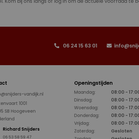
l. Kom bij ons langs of log in om de actuele voorraad te b
06 24 15 63 01
info@snij
act
Openingstijden
Maandag:
08:00 - 17:0
o@snijders-vandijk.nl
Dinsdag:
08:00 - 17:0
tenvaart 1001
Woensdag:
08:00 - 17:0
05 SB Hoogeveen
Donderdag:
08:00 - 17:0
erland
Vrijdag:
08:00 - 17:0
Richard Snijders
Zaterdag:
Gesloten
06 53 58 59 47
Zondag:
Gesloten