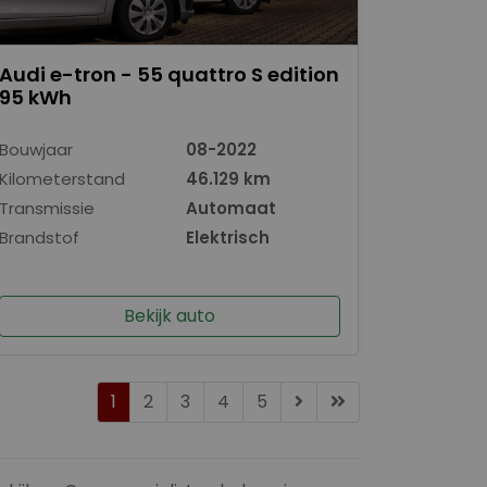
Audi e-tron - 55 quattro S edition
95 kWh
Bouwjaar
08-2022
Kilometerstand
46.129 km
Transmissie
Automaat
Brandstof
Elektrisch
Bekijk auto
1
2
3
4
5