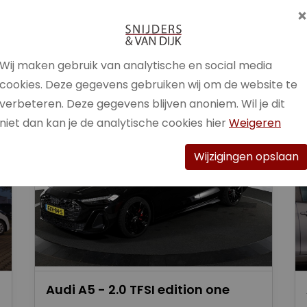
Brandstof
Benzine /
Elektrisch
Wij maken gebruik van analytische en social media
Bekijk auto
cookies. Deze gegevens gebruiken wij om de website te
verbeteren. Deze gegevens blijven anoniem. Wil je dit
niet dan kan je de analytische cookies hier
Weigeren
Wijzigingen opslaan
Audi A5 - 2.0 TFSI edition one