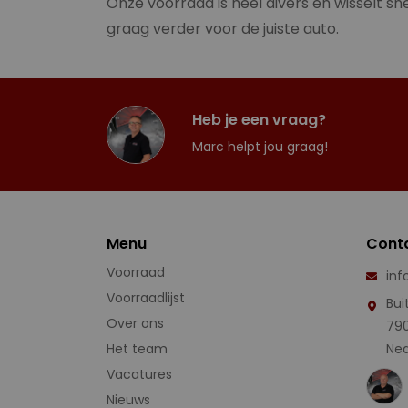
Onze voorraad is heel divers en wisselt sne
graag verder voor de juiste auto.
Heb je een vraag?
Marc helpt jou graag!
Menu
Cont
Voorraad
inf
Voorraadlijst
Bui
Over ons
79
Het team
Ned
Vacatures
Nieuws