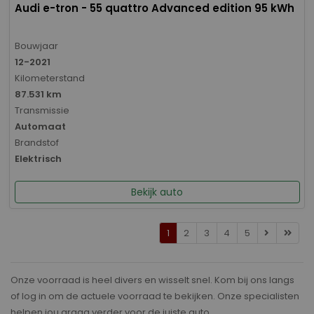
Audi e-tron - 55 quattro Advanced edition 95 kWh
Bouwjaar
12-2021
Kilometerstand
87.531 km
Transmissie
Automaat
Brandstof
Elektrisch
Bekijk auto
1
2
3
4
5
Onze voorraad is heel divers en wisselt snel. Kom bij ons langs
of log in om de actuele voorraad te bekijken. Onze specialisten
helpen jou graag verder voor de juiste auto.