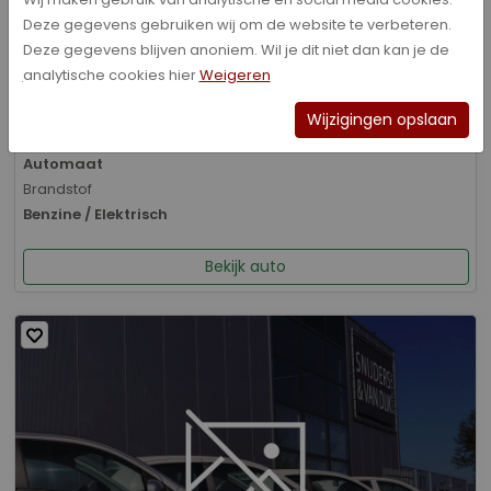
Deze gegevens gebruiken wij om de website te verbeteren.
Bouwjaar
Deze gegevens blijven anoniem. Wil je dit niet dan kan je de
01-2026
analytische cookies hier
Weigeren
Kilometerstand
8.070 km
Wijzigingen opslaan
Transmissie
Automaat
Brandstof
Benzine / Elektrisch
Bekijk auto