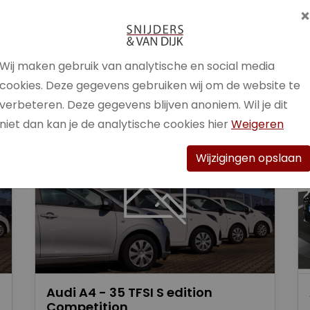
Brandstof
Benzine /
Elektrisch
Wij maken gebruik van analytische en social media
Bekijk auto
cookies. Deze gegevens gebruiken wij om de website te
verbeteren. Deze gegevens blijven anoniem. Wil je dit
niet dan kan je de analytische cookies hier
Weigeren
Wijzigingen opslaan
Audi A4 - 35 TFSI S edition
Competition