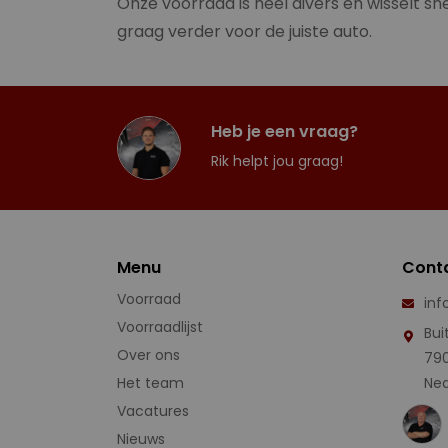
Onze voorraad is heel divers en wisselt sne
graag verder voor de juiste auto.
Heb je een vraag?
Rik helpt jou graag!
Menu
Cont
Voorraad
inf
Voorraadlijst
Bui
Over ons
79
Het team
Ned
Vacatures
Nieuws