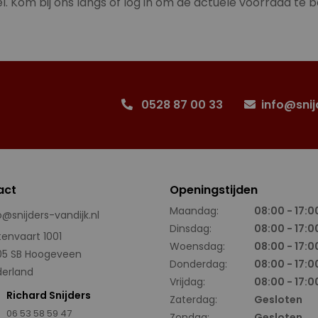
l. Kom bij ons langs of log in om de actuele voorraad te b
0528 87 00 33
info@snij
act
Openingstijden
Maandag:
08:00 - 17:0
o@snijders-vandijk.nl
Dinsdag:
08:00 - 17:0
tenvaart 1001
Woensdag:
08:00 - 17:0
05 SB Hoogeveen
Donderdag:
08:00 - 17:0
erland
Vrijdag:
08:00 - 17:0
Richard Snijders
Zaterdag:
Gesloten
06 53 58 59 47
Zondag:
Gesloten