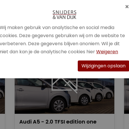
Brandstof
Benzine /
Elektrisch
Wij maken gebruik van analytische en social media
Bekijk auto
cookies. Deze gegevens gebruiken wij om de website te
verbeteren. Deze gegevens blijven anoniem. Wil je dit
niet dan kan je de analytische cookies hier
Weigeren
Wijzigingen opslaan
Audi A5 - 2.0 TFSI edition one