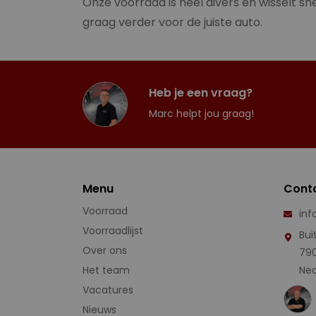
Onze voorraad is heel divers en wisselt sne
graag verder voor de juiste auto.
Heb je een vraag?
Marc helpt jou graag!
Menu
Cont
Voorraad
inf
Voorraadlijst
Bui
Over ons
79
Het team
Ned
Vacatures
Nieuws