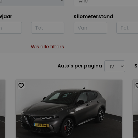
wjaar
Kilometerstand
Wis alle filters
Auto's per pagina
S