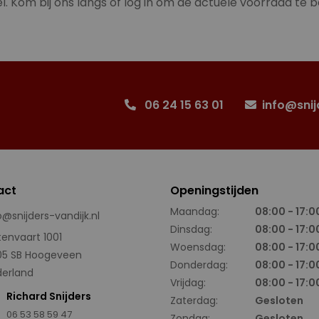
l. Kom bij ons langs of log in om de actuele voorraad te b
06 24 15 63 01
info@snij
act
Openingstijden
Maandag:
08:00 - 17:0
o@snijders-vandijk.nl
Dinsdag:
08:00 - 17:0
tenvaart 1001
Woensdag:
08:00 - 17:0
05 SB Hoogeveen
Donderdag:
08:00 - 17:0
erland
Vrijdag:
08:00 - 17:0
Richard Snijders
Zaterdag:
Gesloten
06 53 58 59 47
Zondag:
Gesloten