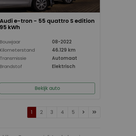
Audi e-tron - 55 quattro S edition
95 kWh
Bouwjaar
08-2022
Kilometerstand
46.129 km
Transmissie
Automaat
Brandstof
Elektrisch
Bekijk auto
1
2
3
4
5