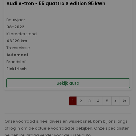
Audi e-tron - 55 quattro S edition 95 kWh
Bouwjaar
08-2022
Kilometerstand
46.129 km
Transmissie
Automaat
Brandstof
Elektrisch
Bekijk auto
1
2
3
4
5
Onze voorraad is heel divers en wisselt snel. Kom bij ons langs
of log in om de actuele voorraad te bekijken. Onze specialisten
helpen jou graag verder voor de juiste auto.