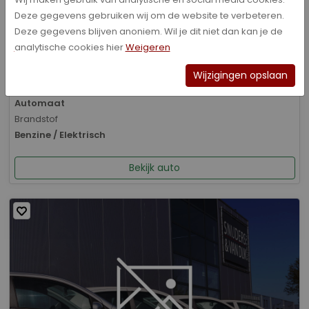
Deze gegevens gebruiken wij om de website te verbeteren.
Bouwjaar
Deze gegevens blijven anoniem. Wil je dit niet dan kan je de
01-2026
analytische cookies hier
Weigeren
Kilometerstand
8.070 km
Wijzigingen opslaan
Transmissie
Automaat
Brandstof
Benzine / Elektrisch
Bekijk auto