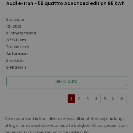
Audi e-tron - 55 quattro Advanced edition 95 kWh
Bouwjaar
12-2021
Kilometerstand
87.531 km
Transmissie
Automaat
Brandstof
Elektrisch
Bekijk auto
1
2
3
4
5
Onze voorraad is heel divers en wisselt snel. Kom bij ons langs
of log in om de actuele voorraad te bekijken. Onze specialisten
helpen jou graag verder voor de juiste auto.