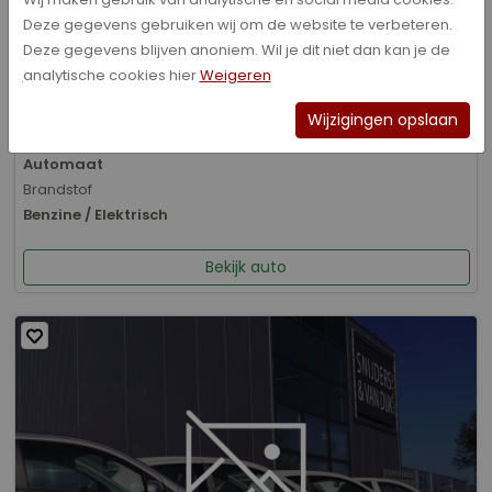
Deze gegevens gebruiken wij om de website te verbeteren.
Bouwjaar
Deze gegevens blijven anoniem. Wil je dit niet dan kan je de
01-2026
analytische cookies hier
Weigeren
Kilometerstand
8.070 km
Wijzigingen opslaan
Transmissie
Automaat
Brandstof
Benzine / Elektrisch
Bekijk auto