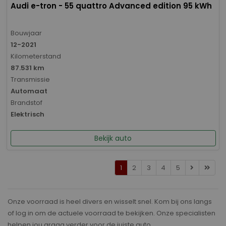
Audi e-tron - 55 quattro Advanced edition 95 kWh
Bouwjaar
12-2021
Kilometerstand
87.531 km
Transmissie
Automaat
Brandstof
Elektrisch
Bekijk auto
1
2
3
4
5
Onze voorraad is heel divers en wisselt snel. Kom bij ons langs
of log in om de actuele voorraad te bekijken. Onze specialisten
helpen jou graag verder voor de juiste auto.