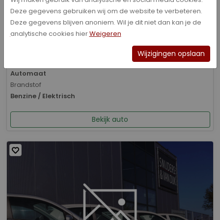
Deze gegevens gebruiken wij om de website te verbeteren.
Bouwjaar
Deze gegevens blijven anoniem. Wil je dit niet dan kan je de
01-2026
analytische cookies hier
Weigeren
Kilometerstand
8.070 km
Wijzigingen opslaan
Transmissie
Automaat
Brandstof
Benzine / Elektrisch
Bekijk auto