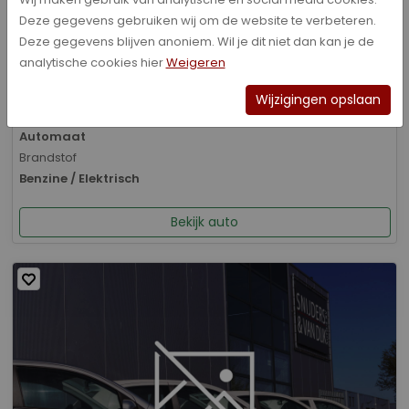
Deze gegevens gebruiken wij om de website te verbeteren.
Bouwjaar
Deze gegevens blijven anoniem. Wil je dit niet dan kan je de
01-2026
analytische cookies hier
Weigeren
Kilometerstand
8.070 km
Wijzigingen opslaan
Transmissie
Automaat
Brandstof
Benzine / Elektrisch
Bekijk auto