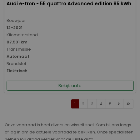
Audi e-tron - 55 quattro Advanced edition 95 kWh
Bouwjaar
12-2021
Kilometerstand
87.531 km
Transmissie
Automaat
Brandstof
Elektrisch
Bekijk auto
1
2
3
4
5
Onze voorraad is heel divers en wisselt snel. Kom bij ons langs
of log in om de actuele voorraad te bekijken. Onze specialisten
helpen jou graag verder voor de juiste auto.