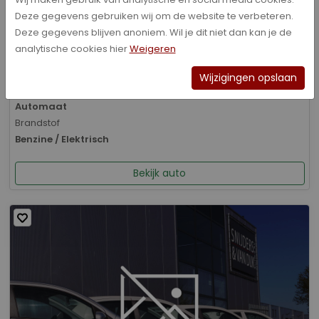
Deze gegevens gebruiken wij om de website te verbeteren.
Bouwjaar
Deze gegevens blijven anoniem. Wil je dit niet dan kan je de
01-2026
analytische cookies hier
Weigeren
Kilometerstand
8.070 km
Wijzigingen opslaan
Transmissie
Automaat
Brandstof
Benzine / Elektrisch
Bekijk auto