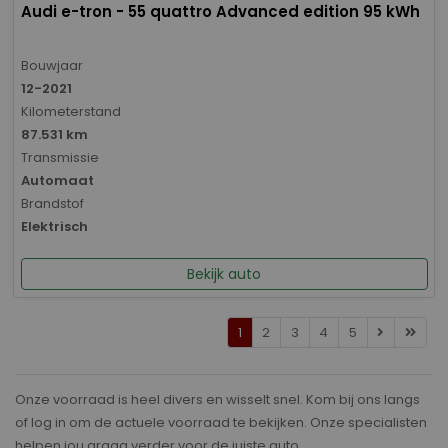
Audi e-tron - 55 quattro Advanced edition 95 kWh
Bouwjaar
12-2021
Kilometerstand
87.531 km
Transmissie
Automaat
Brandstof
Elektrisch
Bekijk auto
1
2
3
4
5
Onze voorraad is heel divers en wisselt snel. Kom bij ons langs
of log in om de actuele voorraad te bekijken. Onze specialisten
helpen jou graag verder voor de juiste auto.