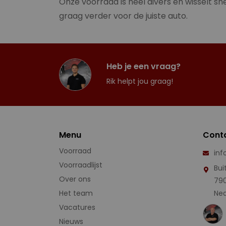
Onze voorraad is heel divers en wisselt sne
graag verder voor de juiste auto.
Heb je een vraag?
Rik helpt jou graag!
Menu
Cont
Voorraad
inf
Voorraadlijst
Bui
Over ons
79
Het team
Ned
Vacatures
Nieuws