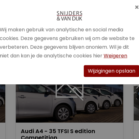
Brandstof
Benzine /
Elektrisch
Wij maken gebruik van analytische en social media
Bekijk auto
cookies. Deze gegevens gebruiken wij om de website te
verbeteren. Deze gegevens blijven anoniem. Wil je dit
niet dan kan je de analytische cookies hier
Weigeren
Wijzigingen opslaan
Audi A4 - 35 TFSI S edition
Competition