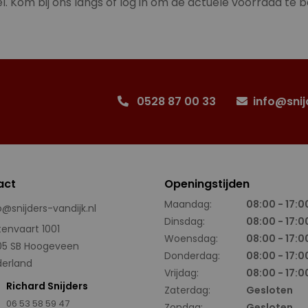
l. Kom bij ons langs of log in om de actuele voorraad te b
0528 87 00 33
info@snij
act
Openingstijden
Maandag:
08:00 - 17:0
o@snijders-vandijk.nl
Dinsdag:
08:00 - 17:0
tenvaart 1001
Woensdag:
08:00 - 17:0
05 SB Hoogeveen
Donderdag:
08:00 - 17:0
erland
Vrijdag:
08:00 - 17:0
Richard Snijders
Zaterdag:
Gesloten
06 53 58 59 47
Zondag:
Gesloten