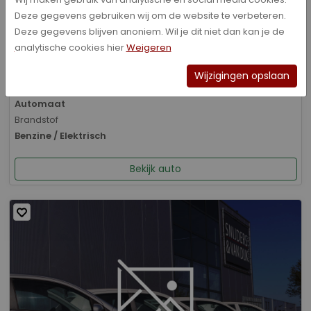
Deze gegevens gebruiken wij om de website te verbeteren.
Bouwjaar
Deze gegevens blijven anoniem. Wil je dit niet dan kan je de
01-2026
analytische cookies hier
Weigeren
Kilometerstand
8.070 km
Wijzigingen opslaan
Transmissie
Automaat
Brandstof
Benzine / Elektrisch
Bekijk auto