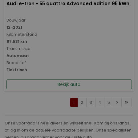
Audi e-tron - 55 quattro Advanced edition 95 kWh
Bouwjaar
12-2021
Kilometerstand
87.531 km
Transmissie
Automaat
Brandstof
Elektrisch
Bekijk auto
1
2
3
4
5
Onze voorraad is heel divers en wisselt snel. Kom bij ons langs
of log in om de actuele voorraad te bekijken. Onze specialisten
helpen jou graag verder voor de juiste auto.