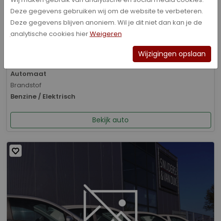
Deze gegevens gebruiken wij om de website te verbeteren.
Bouwjaar
Deze gegevens blijven anoniem. Wil je dit niet dan kan je de
01-2026
analytische cookies hier
Weigeren
Kilometerstand
8.070 km
Wijzigingen opslaan
Transmissie
Automaat
Brandstof
Benzine / Elektrisch
Bekijk auto