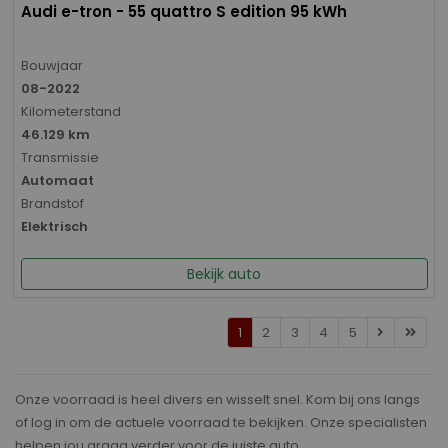
Audi e-tron - 55 quattro S edition 95 kWh
Bouwjaar
08-2022
Kilometerstand
46.129 km
Transmissie
Automaat
Brandstof
Elektrisch
Bekijk auto
1
2
3
4
5
Onze voorraad is heel divers en wisselt snel. Kom bij ons langs
of log in om de actuele voorraad te bekijken. Onze specialisten
helpen jou graag verder voor de juiste auto.