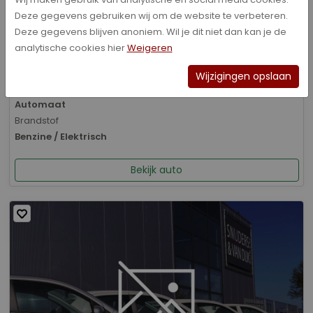
Deze gegevens gebruiken wij om de website te verbeteren.
Bouwjaar
Deze gegevens blijven anoniem. Wil je dit niet dan kan je de
01-2026
analytische cookies hier
Weigeren
Kilometerstand
8.070 km
Wijzigingen opslaan
Transmissie
Automaat
Brandstof
Benzine / Elektrisch
Bekijk auto