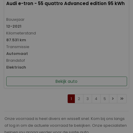
Audi e-tron - 55 quattro Advanced edition 95 kWh
Bouwjaar
12-2021
Kilometerstand
87.531 km
Transmissie
Automaat
Brandstof
Elektrisch
Bekijk auto
1
2
3
4
5
Onze voorraad is heel divers en wisselt snel. Kom bij ons langs
of log in om de actuele voorraad te bekijken. Onze specialisten
helpen jou graag verder voor de juiste auto.