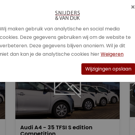
Brandstof
Benzine /
Elektrisch
Wij maken gebruik van analytische en social media
Bekijk auto
cookies. Deze gegevens gebruiken wij om de website te
verbeteren. Deze gegevens blijven anoniem. Wil je dit
niet dan kan je de analytische cookies hier
Weigeren
Wijzigingen opslaan
Audi A4 - 35 TFSI S edition
Competition