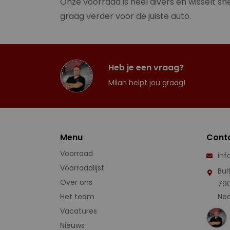
Onze voorraad is heel divers en wisselt sne
graag verder voor de juiste auto.
Heb je een vraag?
Milan helpt jou graag!
Menu
Cont
Voorraad
inf
Voorraadlijst
Bui
Over ons
79
Het team
Ned
Vacatures
Nieuws