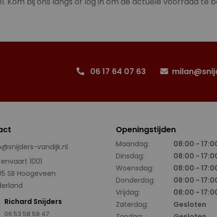
l. Kom bij ons langs of log in om de actuele voorraad te b
06 17 64 07 63
milan@snij
act
Openingstijden
Maandag:
08:00 - 17:0
o@snijders-vandijk.nl
Dinsdag:
08:00 - 17:0
tenvaart 1001
Woensdag:
08:00 - 17:0
05 SB Hoogeveen
Donderdag:
08:00 - 17:0
erland
Vrijdag:
08:00 - 17:0
Richard Snijders
Zaterdag:
Gesloten
06 53 58 59 47
Zondag:
Gesloten