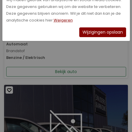
Deze gegevens gebruiken wij om de website te verbeteren.
Bouwjaar
Deze gegevens blijven anoniem. Wil je dit niet dan kan je de
01-2026
analytische cookies hier
Weigeren
Kilometerstand
8.070 km
Wijzigingen opslaan
Transmissie
Automaat
Brandstof
Benzine / Elektrisch
Bekijk auto