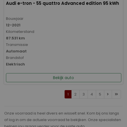
Audi e-tron - 55 quattro Advanced edition 95 kWh
Bouwjaar
12-2021
Kilometerstand
87.531 km
Transmissie
Automaat
Brandstof
Elektrisch
Bekijk auto
1
2
3
4
5
Onze voorraad is heel divers en wisselt snel. Kom bij ons langs
of log in om de actuele voorraad te bekijken. Onze specialisten
helpen jou graag verder voor de juiste auto.