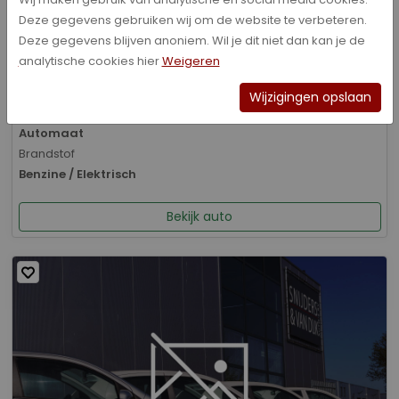
Deze gegevens gebruiken wij om de website te verbeteren.
Bouwjaar
Deze gegevens blijven anoniem. Wil je dit niet dan kan je de
01-2026
analytische cookies hier
Weigeren
Kilometerstand
8.070 km
Wijzigingen opslaan
Transmissie
Automaat
Brandstof
Benzine / Elektrisch
Bekijk auto