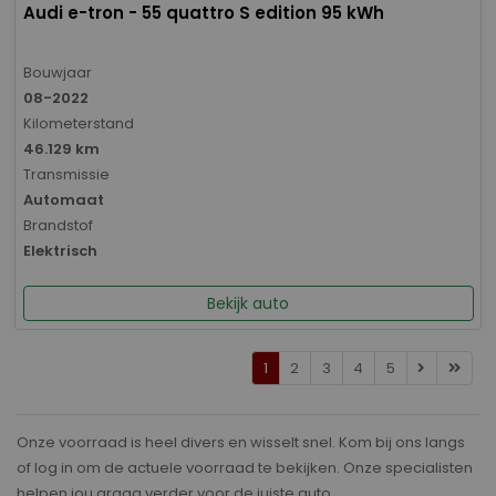
Audi e-tron - 55 quattro S edition 95 kWh
Bouwjaar
08-2022
Kilometerstand
46.129 km
Transmissie
Automaat
Brandstof
Elektrisch
Bekijk auto
1
2
3
4
5
Onze voorraad is heel divers en wisselt snel. Kom bij ons langs
of log in om de actuele voorraad te bekijken. Onze specialisten
helpen jou graag verder voor de juiste auto.