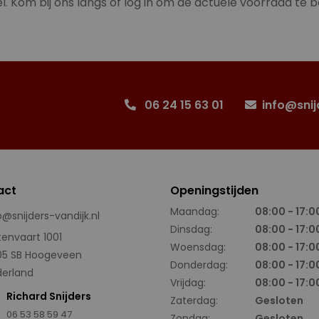
l. Kom bij ons langs of log in om de actuele voorraad te b
06 24 15 63 01
info@snij
act
Openingstijden
Maandag:
08:00 - 17:0
o@snijders-vandijk.nl
Dinsdag:
08:00 - 17:0
tenvaart 1001
Woensdag:
08:00 - 17:0
05 SB Hoogeveen
Donderdag:
08:00 - 17:0
erland
Vrijdag:
08:00 - 17:0
Richard Snijders
Zaterdag:
Gesloten
06 53 58 59 47
Zondag:
Gesloten