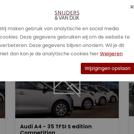
Brandstof
Benzine /
Elektrisch
Wij maken gebruik van analytische en social media
Bekijk auto
cookies. Deze gegevens gebruiken wij om de website te
verbeteren. Deze gegevens blijven anoniem. Wil je dit
niet dan kan je de analytische cookies hier
Weigeren
Wijzigingen opslaan
Audi A4 - 35 TFSI S edition
Competition