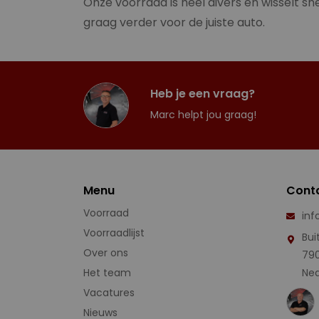
Onze voorraad is heel divers en wisselt sne
graag verder voor de juiste auto.
Heb je een vraag?
Marc helpt jou graag!
Menu
Cont
Voorraad
inf
Voorraadlijst
Bui
Over ons
79
Het team
Ned
Vacatures
Nieuws