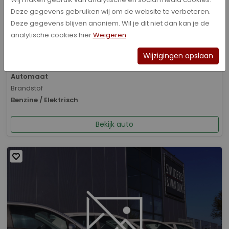
Deze gegevens gebruiken wij om de website te verbeteren.
Bouwjaar
Deze gegevens blijven anoniem. Wil je dit niet dan kan je de
01-2026
analytische cookies hier
Weigeren
Kilometerstand
8.070 km
Wijzigingen opslaan
Transmissie
Automaat
Brandstof
Benzine / Elektrisch
Bekijk auto