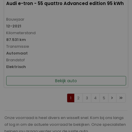
Audi e-tron - 55 quattro Advanced edition 95 kWh
Bouwjaar
12-2021
Kilometerstand
87.531 km
Transmissie
Automaat
Brandstof
Elektrisch
Bekijk auto
1
2
3
4
5
Onze voorraad is heel divers en wisselt snel. Kom bij ons langs
of log in om de actuele voorraad te bekijken. Onze specialisten
helpen jou graag verder voor de juiste auto.