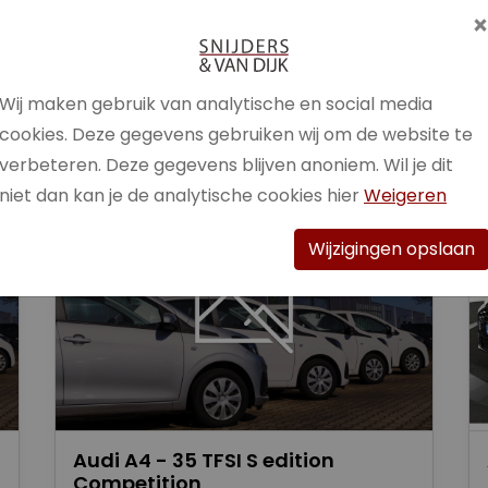
Brandstof
Benzine /
Elektrisch
Wij maken gebruik van analytische en social media
Bekijk auto
cookies. Deze gegevens gebruiken wij om de website te
verbeteren. Deze gegevens blijven anoniem. Wil je dit
niet dan kan je de analytische cookies hier
Weigeren
Wijzigingen opslaan
Audi A4 - 35 TFSI S edition
Competition