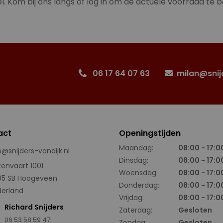
l. Kom bij ons langs of log in om de actuele voorraad te b
06 17 64 07 63
milan@snij
act
Openingstijden
Maandag:
08:00 - 17:0
o@snijders-vandijk.nl
Dinsdag:
08:00 - 17:0
tenvaart 1001
Woensdag:
08:00 - 17:0
05 SB Hoogeveen
Donderdag:
08:00 - 17:0
erland
Vrijdag:
08:00 - 17:0
Richard Snijders
Zaterdag:
Gesloten
06 53 58 59 47
Zondag:
Gesloten