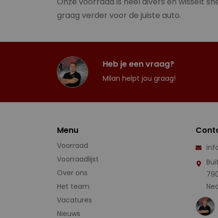
Onze voorraad is heel divers en wisselt sne
graag verder voor de juiste auto.
Heb je een vraag?
Milan helpt jou graag!
Menu
Cont
Voorraad
inf
Voorraadlijst
Bui
Over ons
79
Het team
Ned
Vacatures
Nieuws