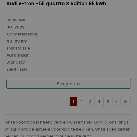
Audi e-tron - 55 quattro S edition 95 kWh
Bouwjaar
08-2022
Kilometerstand
46.129 km
Transmissie
Automaat
Brandstof
Elektrisch
Bekijk auto
1
2
3
4
5
Onze voorraad is heel divers en wisselt snel. Kom bij ons langs
of log in om de actuele voorraad te bekijken. Onze specialisten
helpen jou graag verder voor de juiste auto.