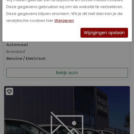
Deze gegevens gebruiken wij om de website te verbeteren.
Bouwjaar
Deze gegevens blijven anoniem. Wil je dit niet dan kan je de
01-2026
analytische cookies hier
Weigeren
Kilometerstand
8.070 km
Wijzigingen opslaan
Transmissie
Automaat
Brandstof
Benzine / Elektrisch
Bekijk auto