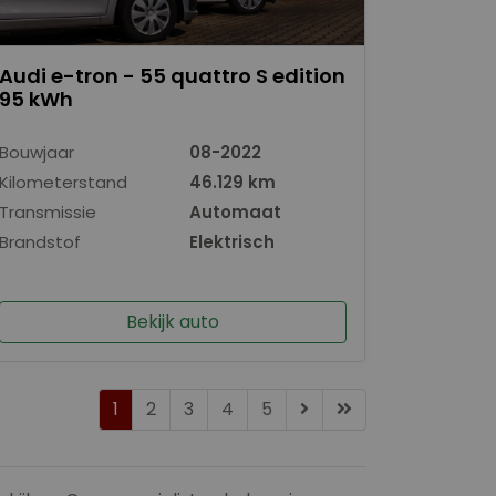
Audi e-tron - 55 quattro S edition
95 kWh
Bouwjaar
08-2022
Kilometerstand
46.129 km
Transmissie
Automaat
Brandstof
Elektrisch
Bekijk auto
1
2
3
4
5