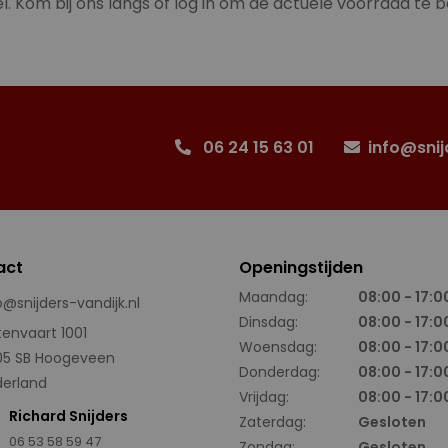
l. Kom bij ons langs of log in om de actuele voorraad te b
06 24 15 63 01
info@snij
act
Openingstijden
Maandag:
08:00 - 17:0
o@snijders-vandijk.nl
Dinsdag:
08:00 - 17:0
tenvaart 1001
Woensdag:
08:00 - 17:0
05 SB Hoogeveen
Donderdag:
08:00 - 17:0
erland
Vrijdag:
08:00 - 17:0
Richard Snijders
Zaterdag:
Gesloten
06 53 58 59 47
Zondag:
Gesloten