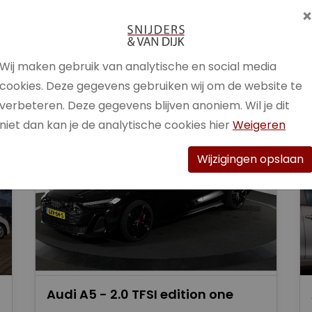
Brandstof
Benzine /
Elektrisch
Wij maken gebruik van analytische en social media
Bekijk auto
cookies. Deze gegevens gebruiken wij om de website te
verbeteren. Deze gegevens blijven anoniem. Wil je dit
niet dan kan je de analytische cookies hier
Weigeren
Wijzigingen opslaan
Audi A5 - 2.0 TFSI edition one