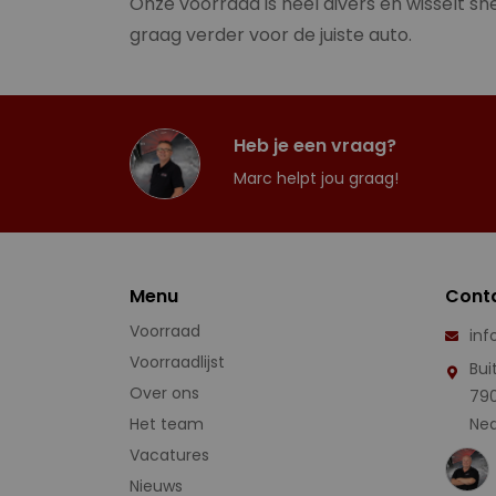
Onze voorraad is heel divers en wisselt sne
graag verder voor de juiste auto.
Heb je een vraag?
Marc helpt jou graag!
Menu
Cont
Voorraad
inf
Voorraadlijst
Bui
Over ons
79
Het team
Ned
Vacatures
Nieuws