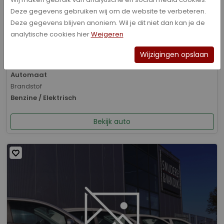
Deze gegevens gebruiken wij om de website te verbeteren.
Bouwjaar
Deze gegevens blijven anoniem. Wil je dit niet dan kan je de
01-2026
analytische cookies hier
Weigeren
Kilometerstand
8.070 km
Wijzigingen opslaan
Transmissie
Automaat
Brandstof
Benzine / Elektrisch
Bekijk auto