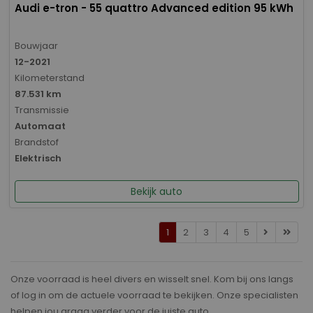
Audi e-tron - 55 quattro Advanced edition 95 kWh
Bouwjaar
12-2021
Kilometerstand
87.531 km
Transmissie
Automaat
Brandstof
Elektrisch
Bekijk auto
1
2
3
4
5
Onze voorraad is heel divers en wisselt snel. Kom bij ons langs
of log in om de actuele voorraad te bekijken. Onze specialisten
helpen jou graag verder voor de juiste auto.