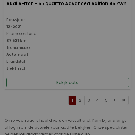
Audi e-tron - 55 quattro Advanced edition 95 kWh
Bouwjaar
12-2021
Kilometerstand
87.531 km
Transmissie
Automaat
Brandstof
Elektrisch
Bekijk auto
1
2
3
4
5
Onze voorraad is heel divers en wisselt snel. Kom bij ons langs
of log in om de actuele voorraad te bekijken. Onze specialisten
helpen jou graag verder voor de juiste auto.