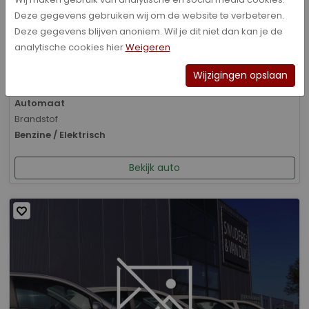
Deze gegevens gebruiken wij om de website te verbeteren.
Bouwjaar
Deze gegevens blijven anoniem. Wil je dit niet dan kan je de
01-2026
analytische cookies hier
Weigeren
Kilometerstand
8.070 km
Wijzigingen opslaan
Transmissie
Automaat
Brandstof
Benzine / Elektrisch
Bekijk auto