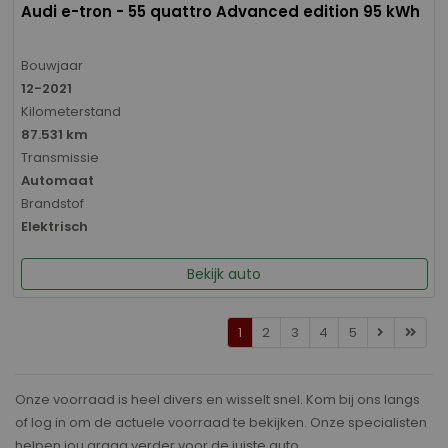
Audi e-tron - 55 quattro Advanced edition 95 kWh
Bouwjaar
12-2021
Kilometerstand
87.531 km
Transmissie
Automaat
Brandstof
Elektrisch
Bekijk auto
1
2
3
4
5
Onze voorraad is heel divers en wisselt snel. Kom bij ons langs
of log in om de actuele voorraad te bekijken. Onze specialisten
helpen jou graag verder voor de juiste auto.