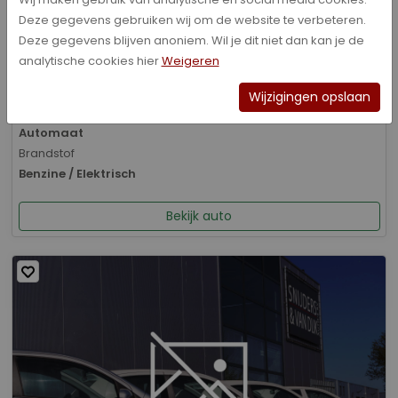
Deze gegevens gebruiken wij om de website te verbeteren.
Bouwjaar
Deze gegevens blijven anoniem. Wil je dit niet dan kan je de
01-2026
analytische cookies hier
Weigeren
Kilometerstand
8.070 km
Wijzigingen opslaan
Transmissie
Automaat
Brandstof
Benzine / Elektrisch
Bekijk auto