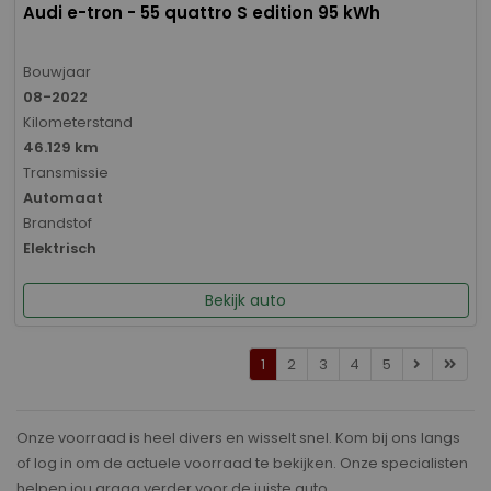
Audi e-tron - 55 quattro S edition 95 kWh
Bouwjaar
08-2022
Kilometerstand
46.129 km
Transmissie
Automaat
Brandstof
Elektrisch
Bekijk auto
1
2
3
4
5
Onze voorraad is heel divers en wisselt snel. Kom bij ons langs
of log in om de actuele voorraad te bekijken. Onze specialisten
helpen jou graag verder voor de juiste auto.