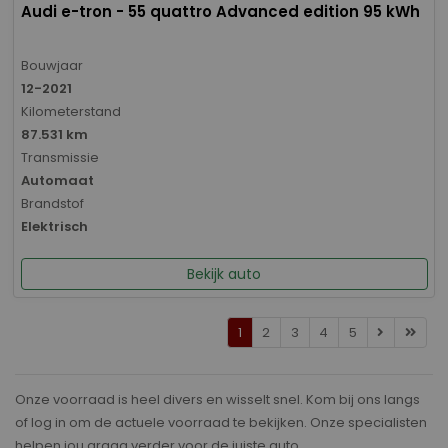
Audi e-tron - 55 quattro Advanced edition 95 kWh
Bouwjaar
12-2021
Kilometerstand
87.531 km
Transmissie
Automaat
Brandstof
Elektrisch
Bekijk auto
1
2
3
4
5
Onze voorraad is heel divers en wisselt snel. Kom bij ons langs
of log in om de actuele voorraad te bekijken. Onze specialisten
helpen jou graag verder voor de juiste auto.