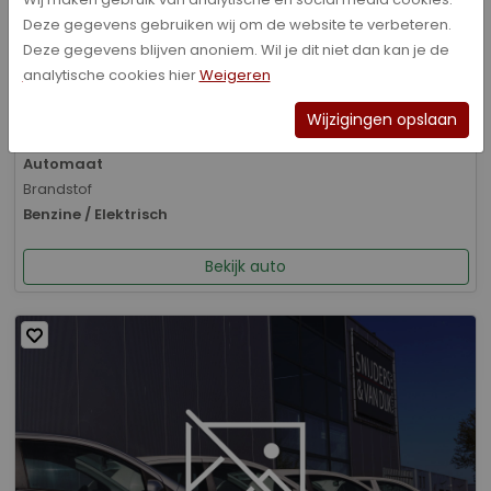
Deze gegevens gebruiken wij om de website te verbeteren.
Bouwjaar
Deze gegevens blijven anoniem. Wil je dit niet dan kan je de
01-2026
analytische cookies hier
Weigeren
Kilometerstand
8.070 km
Wijzigingen opslaan
Transmissie
Automaat
Brandstof
Benzine / Elektrisch
Bekijk auto