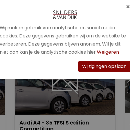
Brandstof
Benzine /
Elektrisch
Wij maken gebruik van analytische en social media
Bekijk auto
cookies. Deze gegevens gebruiken wij om de website te
verbeteren. Deze gegevens blijven anoniem. Wil je dit
niet dan kan je de analytische cookies hier
Weigeren
Wijzigingen opslaan
Audi A4 - 35 TFSI S edition
Competition