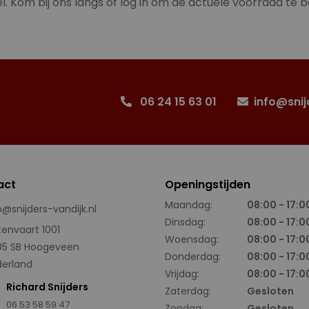
l. Kom bij ons langs of log in om de actuele voorraad te b
06 24 15 63 01
info@snij
act
Openingstijden
Maandag:
08:00 - 17:0
o@snijders-vandijk.nl
Dinsdag:
08:00 - 17:0
tenvaart 1001
Woensdag:
08:00 - 17:0
05 SB Hoogeveen
Donderdag:
08:00 - 17:0
erland
Vrijdag:
08:00 - 17:0
Richard Snijders
Zaterdag:
Gesloten
06 53 58 59 47
Zondag:
Gesloten