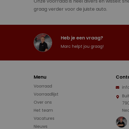
Onze voorraad is heel divers en wisselt sne
graag verder voor de juiste auto.
Heb je een vraag?
Marc helpt jou graag!
Menu
Cont
Voorraad
inf
Voorraadlijst
Bui
Over ons
79
Het team
Ned
Vacatures
Nieuws