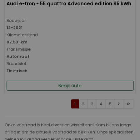
Audi e-tron - 55 quattro Advanced edition 95 kWh
Bouwjaar
12-2021
Kilometerstand
87.531 km
Transmissie
Automaat
Brandstof
Elektrisch
Bekijk auto
1
2
3
4
5
Onze voorraad is heel divers en wisselt snel. Kom bij ons langs
of log in om de actuele voorraad te bekijken. Onze specialisten
helpen jou graag verder voor de juiste auto.