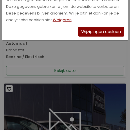
Deze gegevens gebruiken wij om de website te verbeteren.
Bouwjaar
Deze gegevens blijven anoniem. Wil je dit niet dan kan je de
01-2026
analytische cookies hier
Weigeren
Kilometerstand
8.070 km
Wijzigingen opslaan
Transmissie
Automaat
Brandstof
Benzine / Elektrisch
Bekijk auto