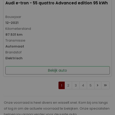
Audi e-tron - 55 quattro Advanced edition 95 kWh
Bouwjaar
12-2021
Kilometerstand
87.531 km
Transmissie
Automaat
Brandstof
Elektrisch
Bekijk auto
1
2
3
4
5
Onze voorraad is heel divers en wisselt snel. Kom bij ons langs
of log in om de actuele voorraad te bekijken. Onze specialisten
helpen jou graag verder voor de juiste auto.