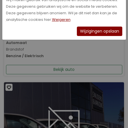
Deze gegevens gebruiken wij om de website te verbeteren.
Bouwjaar
Deze gegevens blijven anoniem. Wil je dit niet dan kan je de
01-2026
analytische cookies hier
Weigeren
Kilometerstand
8.070 km
Wijzigingen opslaan
Transmissie
Automaat
Brandstof
Benzine / Elektrisch
Bekijk auto