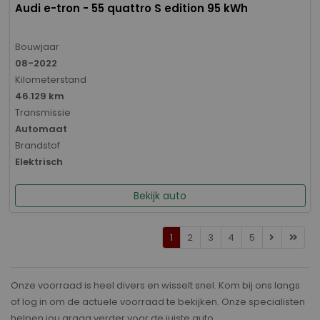
Audi e-tron - 55 quattro S edition 95 kWh
Bouwjaar
08-2022
Kilometerstand
46.129 km
Transmissie
Automaat
Brandstof
Elektrisch
Bekijk auto
1
2
3
4
5
Onze voorraad is heel divers en wisselt snel. Kom bij ons langs
of log in om de actuele voorraad te bekijken. Onze specialisten
helpen jou graag verder voor de juiste auto.