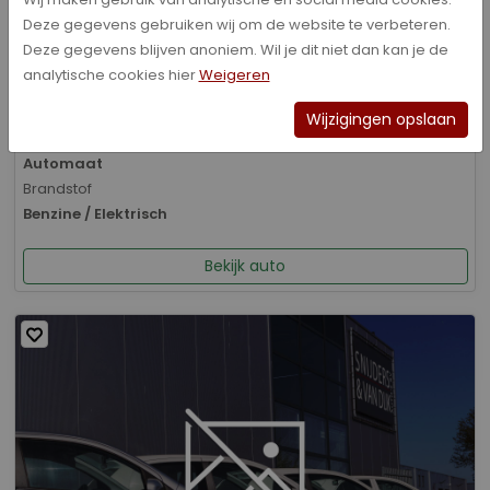
Deze gegevens gebruiken wij om de website te verbeteren.
Bouwjaar
Deze gegevens blijven anoniem. Wil je dit niet dan kan je de
01-2026
analytische cookies hier
Weigeren
Kilometerstand
8.070 km
Wijzigingen opslaan
Transmissie
Automaat
Brandstof
Benzine / Elektrisch
Bekijk auto