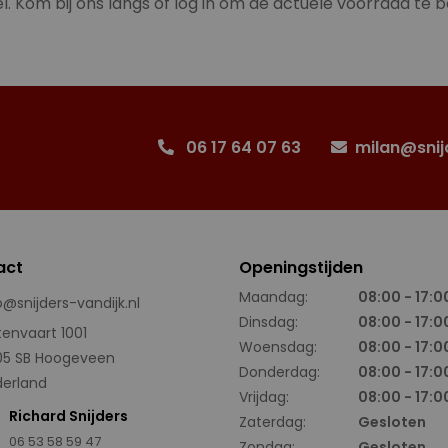
l. Kom bij ons langs of log in om de actuele voorraad te b
06 17 64 07 63
milan@snij
act
Openingstijden
Maandag:
08:00 - 17:0
o@snijders-vandijk.nl
Dinsdag:
08:00 - 17:0
tenvaart 1001
Woensdag:
08:00 - 17:0
05 SB Hoogeveen
Donderdag:
08:00 - 17:0
erland
Vrijdag:
08:00 - 17:0
Richard Snijders
Zaterdag:
Gesloten
06 53 58 59 47
Zondag:
Gesloten