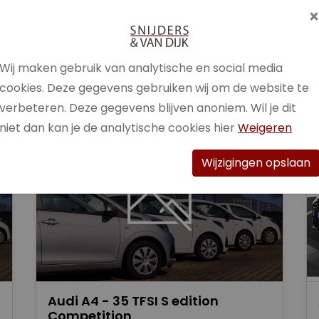
Brandstof
Benzine /
Elektrisch
Wij maken gebruik van analytische en social media
Bekijk auto
cookies. Deze gegevens gebruiken wij om de website te
verbeteren. Deze gegevens blijven anoniem. Wil je dit
niet dan kan je de analytische cookies hier
Weigeren
Wijzigingen opslaan
Audi A4 - 35 TFSI S edition
Competition