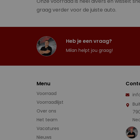
Onze voorraad is heel divers en wisselt sne
graag verder voor de juiste auto.
Heb je een vraag?
Milan helpt jou graag!
Menu
Cont
Voorraad
inf
Voorraadlijst
Bui
Over ons
79
Het team
Ned
Vacatures
Nieuws