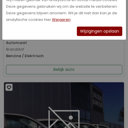
Deze gegevens gebruiken wij om de website te verbeteren.
Bouwjaar
Deze gegevens blijven anoniem. Wil je dit niet dan kan je de
01-2026
analytische cookies hier
Weigeren
Kilometerstand
8.070 km
Wijzigingen opslaan
Transmissie
Automaat
Brandstof
Benzine / Elektrisch
Bekijk auto