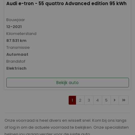
Audi e-tron - 55 quattro Advanced edition 95 kWh
Bouwjaar
12-2021
Kilometerstand
87.531 km
Transmissie
Automaat
Brandstof
Elektrisch
Bekijk auto
1
2
3
4
5
Onze voorraad is heel divers en wisselt snel. Kom bij ons langs
of log in om de actuele voorraad te bekijken. Onze specialisten
helpen jou graag verder voor de juiste auto.