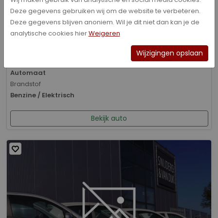
Deze gegevens gebruiken wij om de website te verbeteren.
Bouwjaar
Deze gegevens blijven anoniem. Wil je dit niet dan kan je de
01-2026
analytische cookies hier
Weigeren
Kilometerstand
8.070 km
Wijzigingen opslaan
Transmissie
Automaat
Brandstof
Benzine / Elektrisch
Bekijk auto