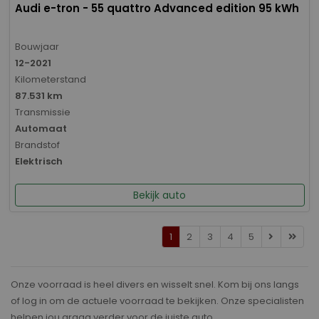
Audi e-tron - 55 quattro Advanced edition 95 kWh
Bouwjaar
12-2021
Kilometerstand
87.531 km
Transmissie
Automaat
Brandstof
Elektrisch
Bekijk auto
1
2
3
4
5
Onze voorraad is heel divers en wisselt snel. Kom bij ons langs
of log in om de actuele voorraad te bekijken. Onze specialisten
helpen jou graag verder voor de juiste auto.