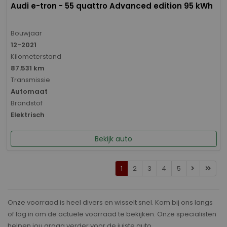
Audi e-tron - 55 quattro Advanced edition 95 kWh
Bouwjaar
12-2021
Kilometerstand
87.531 km
Transmissie
Automaat
Brandstof
Elektrisch
Bekijk auto
1
2
3
4
5
Onze voorraad is heel divers en wisselt snel. Kom bij ons langs
of log in om de actuele voorraad te bekijken. Onze specialisten
helpen jou graag verder voor de juiste auto.