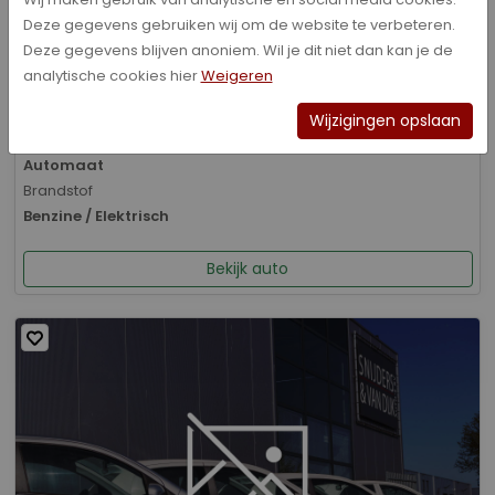
Deze gegevens gebruiken wij om de website te verbeteren.
Bouwjaar
Deze gegevens blijven anoniem. Wil je dit niet dan kan je de
01-2026
analytische cookies hier
Weigeren
Kilometerstand
8.070 km
Wijzigingen opslaan
Transmissie
Automaat
Brandstof
Benzine / Elektrisch
Bekijk auto