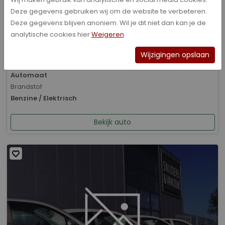
Deze gegevens gebruiken wij om de website te verbeteren.
Bouwjaar
Deze gegevens blijven anoniem. Wil je dit niet dan kan je de
01-2026
analytische cookies hier
Weigeren
Kilometerstand
8.070 km
Wijzigingen opslaan
Transmissie
Automaat
Brandstof
Benzine / Elektrisch
Bekijk auto