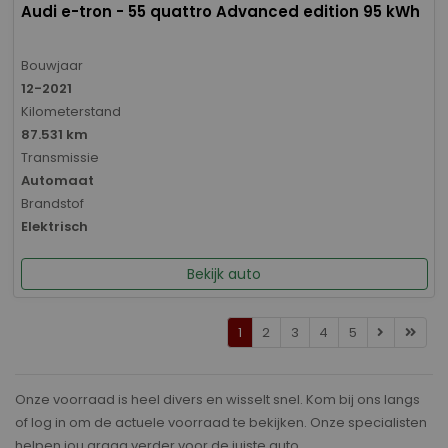
Audi e-tron - 55 quattro Advanced edition 95 kWh
Bouwjaar
12-2021
Kilometerstand
87.531 km
Transmissie
Automaat
Brandstof
Elektrisch
Bekijk auto
1
2
3
4
5
Onze voorraad is heel divers en wisselt snel. Kom bij ons langs
of log in om de actuele voorraad te bekijken. Onze specialisten
helpen jou graag verder voor de juiste auto.