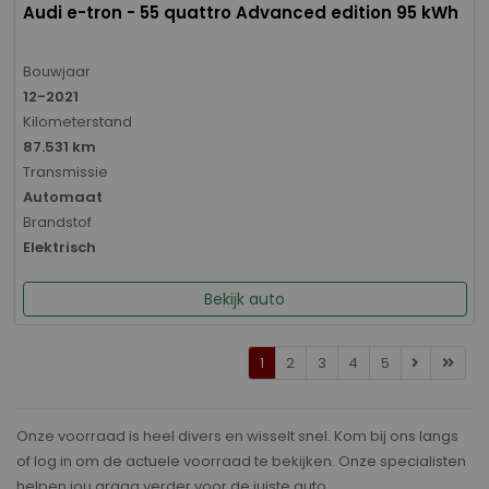
Audi e-tron - 55 quattro Advanced edition 95 kWh
Bouwjaar
12-2021
Kilometerstand
87.531 km
Transmissie
Automaat
Brandstof
Elektrisch
Bekijk auto
1
2
3
4
5
Onze voorraad is heel divers en wisselt snel. Kom bij ons langs
of log in om de actuele voorraad te bekijken. Onze specialisten
helpen jou graag verder voor de juiste auto.