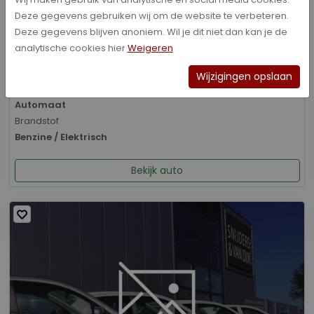
Deze gegevens gebruiken wij om de website te verbeteren.
Bouwjaar
Deze gegevens blijven anoniem. Wil je dit niet dan kan je de
01-2026
analytische cookies hier
Weigeren
Kilometerstand
8.070 km
Wijzigingen opslaan
Transmissie
Automaat
Brandstof
Benzine / Elektrisch
Bekijk auto