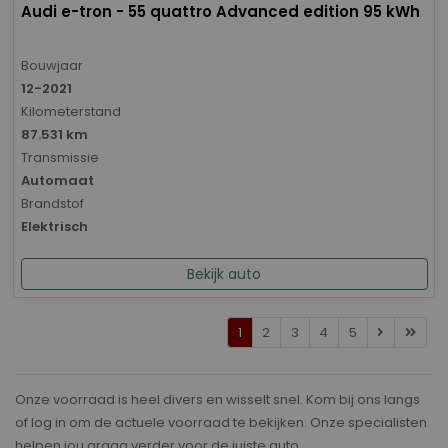
Audi e-tron - 55 quattro Advanced edition 95 kWh
Bouwjaar
12-2021
Kilometerstand
87.531 km
Transmissie
Automaat
Brandstof
Elektrisch
Bekijk auto
1
2
3
4
5
Onze voorraad is heel divers en wisselt snel. Kom bij ons langs
of log in om de actuele voorraad te bekijken. Onze specialisten
helpen jou graag verder voor de juiste auto.