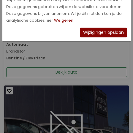
Deze gegevens gebruiken wij om de website te verbeteren.
Bouwjaar
Deze gegevens blijven anoniem. Wil je dit niet dan kan je de
01-2026
analytische cookies hier
Weigeren
Kilometerstand
8.070 km
Wijzigingen opslaan
Transmissie
Automaat
Brandstof
Benzine / Elektrisch
Bekijk auto