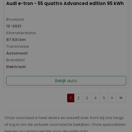
Audi e-tron - 55 quattro Advanced edition 95 kWh
Bouwjaar
12-2021
Kilometerstand
87.531 km
Transmissie
Automaat
Brandstof
Elektrisch
Bekijk auto
1
2
3
4
5
Onze voorraad is heel divers en wisselt snel. Kom bij ons langs
of log in om de actuele voorraad te bekijken. Onze specialisten
helpen jou graag verder voor de juiste auto.