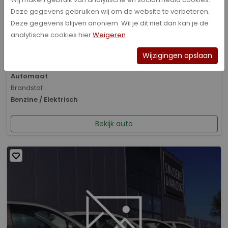
Deze gegevens gebruiken wij om de website te verbeteren.
Bouwjaar
Deze gegevens blijven anoniem. Wil je dit niet dan kan je de
01-2026
analytische cookies hier
Weigeren
Kilometerstand
8.070 km
Wijzigingen opslaan
Transmissie
Automaat
Brandstof
Benzine / Elektrisch
Bekijk auto