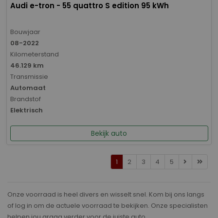
Audi e-tron - 55 quattro S edition 95 kWh
Bouwjaar
08-2022
Kilometerstand
46.129 km
Transmissie
Automaat
Brandstof
Elektrisch
Bekijk auto
1
2
3
4
5
Onze voorraad is heel divers en wisselt snel. Kom bij ons langs
of log in om de actuele voorraad te bekijken. Onze specialisten
helpen jou graag verder voor de juiste auto.