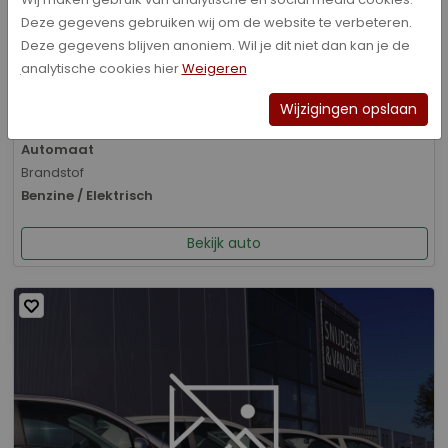
Deze gegevens gebruiken wij om de website te verbeteren.
Bouwjaar
Deze gegevens blijven anoniem. Wil je dit niet dan kan je de
01-2026
analytische cookies hier
Weigeren
Kilometerstand
8.070 km
Wijzigingen opslaan
Transmissie
Automaat
Brandstof
Benzine / Elektrisch
Bekijk auto