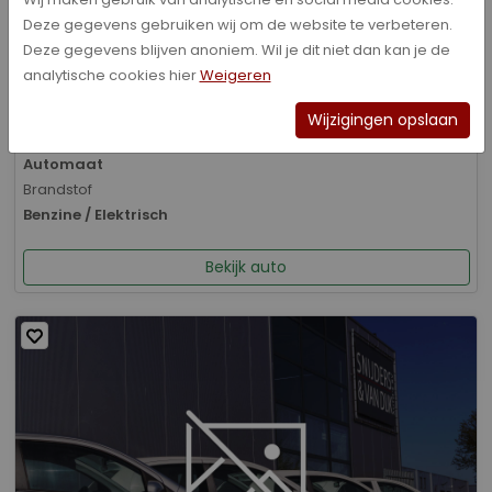
Deze gegevens gebruiken wij om de website te verbeteren.
Bouwjaar
Deze gegevens blijven anoniem. Wil je dit niet dan kan je de
01-2026
analytische cookies hier
Weigeren
Kilometerstand
8.070 km
Wijzigingen opslaan
Transmissie
Automaat
Brandstof
Benzine / Elektrisch
Bekijk auto