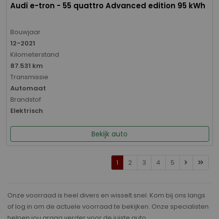
Audi e-tron - 55 quattro Advanced edition 95 kWh
Bouwjaar
12-2021
Kilometerstand
87.531 km
Transmissie
Automaat
Brandstof
Elektrisch
Bekijk auto
1
2
3
4
5
Onze voorraad is heel divers en wisselt snel. Kom bij ons langs
of log in om de actuele voorraad te bekijken. Onze specialisten
helpen jou graag verder voor de juiste auto.