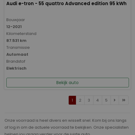
Audi e-tron - 55 quattro Advanced edition 95 kWh
Bouwjaar
12-2021
Kilometerstand
87.531 km
Transmissie
Automaat
Brandstof
Elektrisch
Bekijk auto
1
2
3
4
5
Onze voorraad is heel divers en wisselt snel. Kom bij ons langs
of log in om de actuele voorraad te bekijken. Onze specialisten
helpen jou graag verder voor de juiste auto.