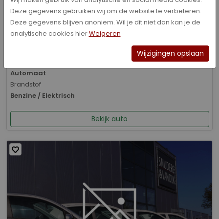
Deze gegevens gebruiken wij om de website te verbeteren.
Bouwjaar
Deze gegevens blijven anoniem. Wil je dit niet dan kan je de
01-2026
analytische cookies hier
Weigeren
Kilometerstand
8.070 km
Wijzigingen opslaan
Transmissie
Automaat
Brandstof
Benzine / Elektrisch
Bekijk auto