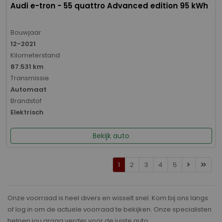
Audi e-tron - 55 quattro Advanced edition 95 kWh
Bouwjaar
12-2021
Kilometerstand
87.531 km
Transmissie
Automaat
Brandstof
Elektrisch
Bekijk auto
1
2
3
4
5
Onze voorraad is heel divers en wisselt snel. Kom bij ons langs
of log in om de actuele voorraad te bekijken. Onze specialisten
helpen jou graag verder voor de juiste auto.