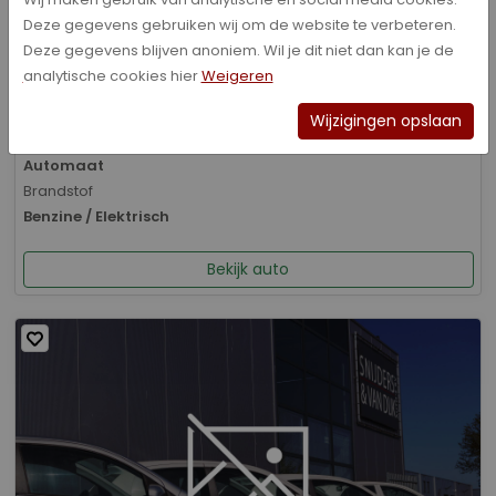
Deze gegevens gebruiken wij om de website te verbeteren.
Bouwjaar
Deze gegevens blijven anoniem. Wil je dit niet dan kan je de
01-2026
analytische cookies hier
Weigeren
Kilometerstand
8.070 km
Wijzigingen opslaan
Transmissie
Automaat
Brandstof
Benzine / Elektrisch
Bekijk auto