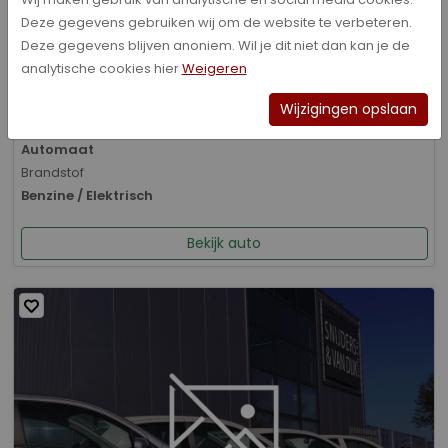
Deze gegevens gebruiken wij om de website te verbeteren.
Bouwjaar
Deze gegevens blijven anoniem. Wil je dit niet dan kan je de
01-2026
analytische cookies hier
Weigeren
Kilometerstand
8.070 km
Wijzigingen opslaan
Transmissie
Automaat
Brandstof
Benzine / Elektrisch
Bekijk auto