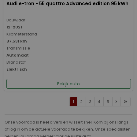
Audi e-tron - 55 quattro Advanced edition 95 kWh
Bouwjaar
12-2021
Kilometerstand
87.531 km
Transmissie
Automaat
Brandstof
Elektrisch
Bekijk auto
1
2
3
4
5
Onze voorraad is heel divers en wisselt snel. Kom bij ons langs
of log in om de actuele voorraad te bekijken. Onze specialisten
helpen jou graag verder voor de juiste auto.