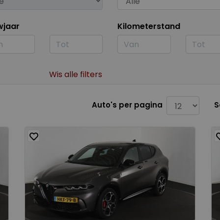
wjaar
Kilometerstand
Wis alle filters
Auto's per pagina
S