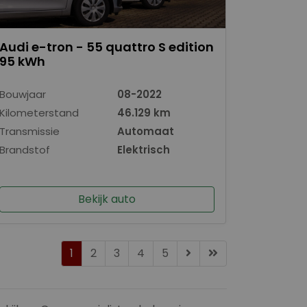
Audi e-tron - 55 quattro S edition
95 kWh
Bouwjaar
08-2022
Kilometerstand
46.129 km
Transmissie
Automaat
Brandstof
Elektrisch
Bekijk auto
1
2
3
4
5