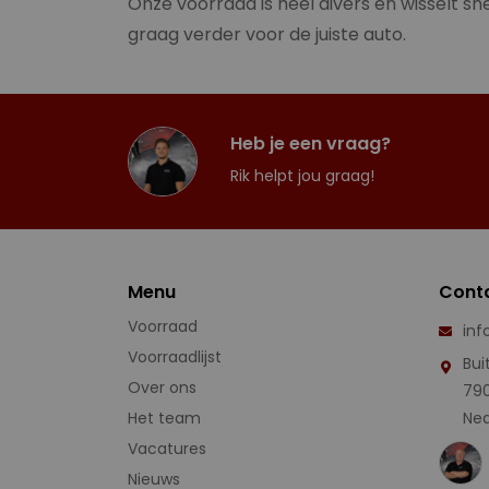
Onze voorraad is heel divers en wisselt sne
graag verder voor de juiste auto.
Heb je een vraag?
Rik helpt jou graag!
Menu
Cont
Voorraad
inf
Voorraadlijst
Bui
Over ons
79
Het team
Ned
Vacatures
Nieuws