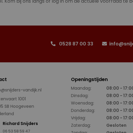
l. Kom bij ons langs of log in om de actuele voorraad te b
0528 87 00 33
info@snij
act
Openingstijden
Maandag:
08:00 - 17:0
o@snijders-vandijk.nl
Dinsdag:
08:00 - 17:0
tenvaart 1001
Woensdag:
08:00 - 17:0
05 SB Hoogeveen
Donderdag:
08:00 - 17:0
erland
Vrijdag:
08:00 - 17:0
Richard Snijders
Zaterdag:
Gesloten
06 53 58 59 47
Zondag:
Gesloten