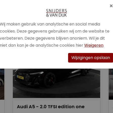
Brandstof
Benzine /
Elektrisch
Wij maken gebruik van analytische en social media
Bekijk auto
cookies. Deze gegevens gebruiken wij om de website te
verbeteren. Deze gegevens blijven anoniem. Wil je dit
niet dan kan je de analytische cookies hier
Weigeren
Wijzigingen opslaan
Audi A5 - 2.0 TFSI edition one