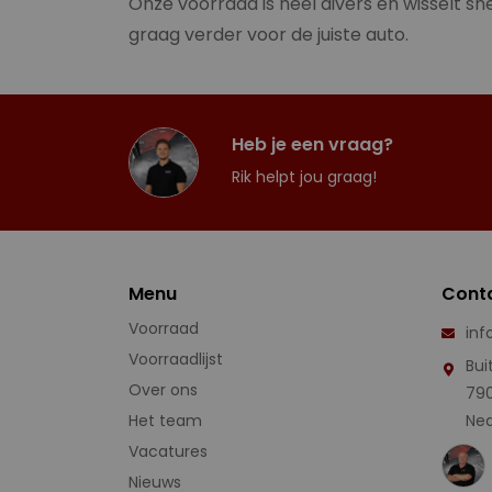
Onze voorraad is heel divers en wisselt sne
graag verder voor de juiste auto.
Heb je een vraag?
Rik helpt jou graag!
Menu
Cont
Voorraad
inf
Voorraadlijst
Bui
Over ons
79
Het team
Ned
Vacatures
Nieuws