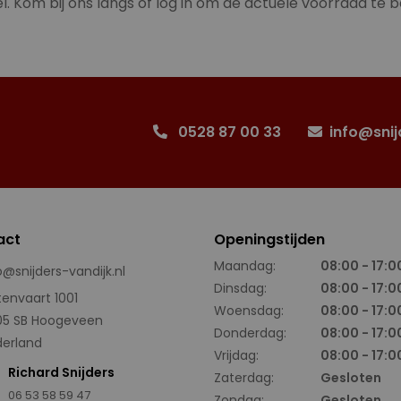
l. Kom bij ons langs of log in om de actuele voorraad te b
0528 87 00 33
info@snij
act
Openingstijden
Maandag:
08:00 - 17:0
o@snijders-vandijk.nl
Dinsdag:
08:00 - 17:0
tenvaart 1001
Woensdag:
08:00 - 17:0
05 SB Hoogeveen
Donderdag:
08:00 - 17:0
erland
Vrijdag:
08:00 - 17:0
Richard Snijders
Zaterdag:
Gesloten
06 53 58 59 47
Zondag:
Gesloten