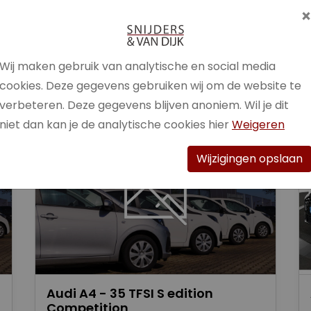
Brandstof
Benzine /
Elektrisch
Wij maken gebruik van analytische en social media
Bekijk auto
cookies. Deze gegevens gebruiken wij om de website te
verbeteren. Deze gegevens blijven anoniem. Wil je dit
niet dan kan je de analytische cookies hier
Weigeren
Wijzigingen opslaan
Audi A4 - 35 TFSI S edition
Competition