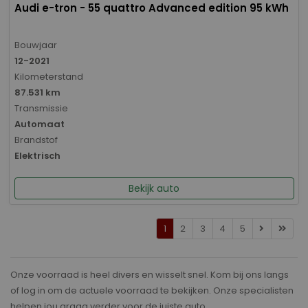
Audi e-tron - 55 quattro Advanced edition 95 kWh
Bouwjaar
12-2021
Kilometerstand
87.531 km
Transmissie
Automaat
Brandstof
Elektrisch
Bekijk auto
1
2
3
4
5
Onze voorraad is heel divers en wisselt snel. Kom bij ons langs
of log in om de actuele voorraad te bekijken. Onze specialisten
helpen jou graag verder voor de juiste auto.