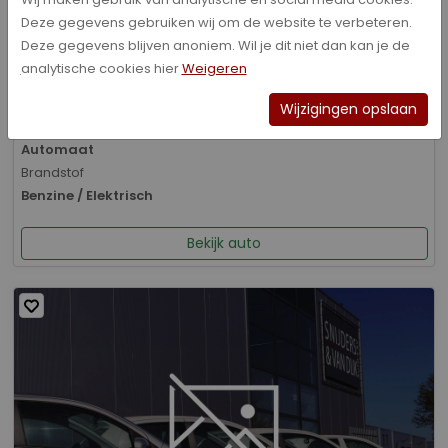
Deze gegevens gebruiken wij om de website te verbeteren.
Bouwjaar
Deze gegevens blijven anoniem. Wil je dit niet dan kan je de
01-2026
analytische cookies hier
Weigeren
Kilometerstand
8.070 km
Wijzigingen opslaan
Transmissie
Automaat
Brandstof
Benzine / Elektrisch
Bekijk auto