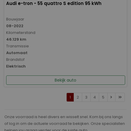
Audi e-tron - 55 quattro S edition 95 kWh
Bouwjaar
08-2022
Kilometerstand
46.129 km
Transmissie
Automaat
Brandstof
Elektrisch
Bekijk auto
1
2
3
4
5
Onze voorraad is heel divers en wisselt snel. Kom bij ons langs
of log in om de actuele voorraad te bekijken. Onze specialisten
helpen jou graag verder voor de juiste auto.