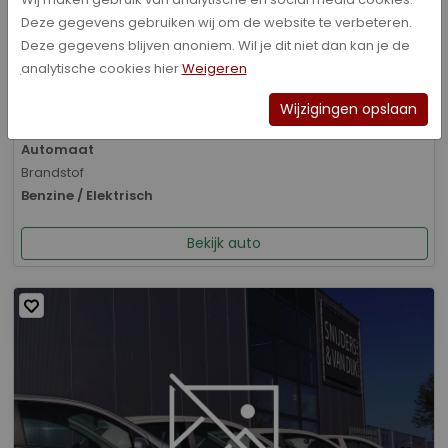
Deze gegevens gebruiken wij om de website te verbeteren.
Bouwjaar
Deze gegevens blijven anoniem. Wil je dit niet dan kan je de
01-2026
analytische cookies hier
Weigeren
Kilometerstand
8.070 km
Wijzigingen opslaan
Transmissie
Automaat
Brandstof
Benzine / Elektrisch
Bekijk auto