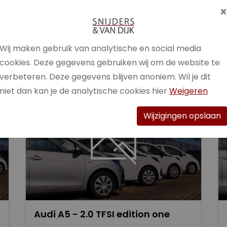
Brandstof
Benzine /
Elektrisch
Wij maken gebruik van analytische en social media
Bekijk auto
cookies. Deze gegevens gebruiken wij om de website te
verbeteren. Deze gegevens blijven anoniem. Wil je dit
niet dan kan je de analytische cookies hier
Weigeren
Wijzigingen opslaan
Audi A5 - 2.0 TFSI edition one