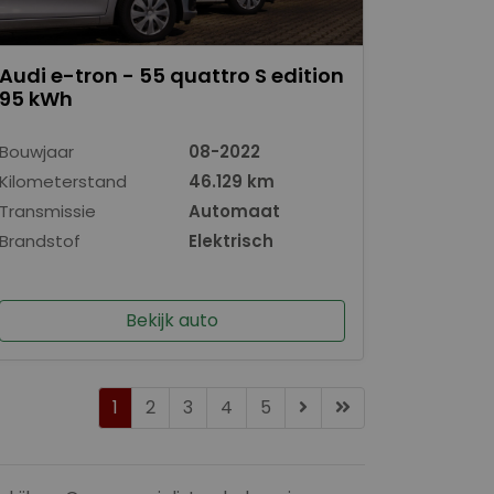
Audi e-tron - 55 quattro S edition
95 kWh
Bouwjaar
08-2022
Kilometerstand
46.129 km
Transmissie
Automaat
Brandstof
Elektrisch
Bekijk auto
1
2
3
4
5