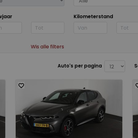
wjaar
Kilometerstand
Wis alle filters
Auto's per pagina
S