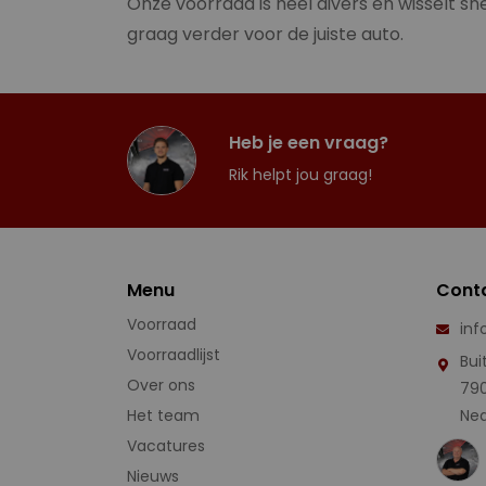
Onze voorraad is heel divers en wisselt sne
graag verder voor de juiste auto.
Heb je een vraag?
Rik helpt jou graag!
Menu
Cont
Voorraad
inf
Voorraadlijst
Bui
Over ons
79
Het team
Ned
Vacatures
Nieuws