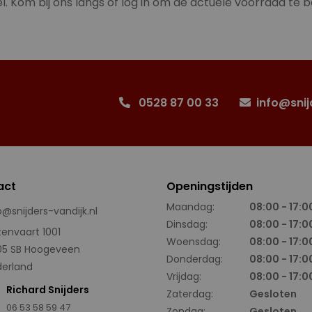
l. Kom bij ons langs of log in om de actuele voorraad te b
0528 87 00 33
info@snij
act
Openingstijden
Maandag:
08:00 - 17:0
o@snijders-vandijk.nl
Dinsdag:
08:00 - 17:0
tenvaart 1001
Woensdag:
08:00 - 17:0
05 SB Hoogeveen
Donderdag:
08:00 - 17:0
erland
Vrijdag:
08:00 - 17:0
Richard Snijders
Zaterdag:
Gesloten
06 53 58 59 47
Zondag:
Gesloten