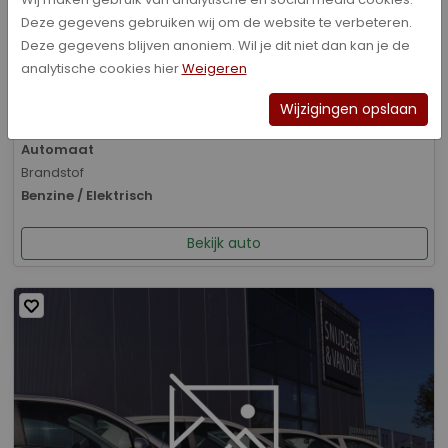
Deze gegevens gebruiken wij om de website te verbeteren.
Bouwjaar
Deze gegevens blijven anoniem. Wil je dit niet dan kan je de
01-2026
analytische cookies hier
Weigeren
Kilometerstand
8.070 km
Wijzigingen opslaan
Transmissie
Automaat
Brandstof
Benzine / Elektrisch
Bekijk auto