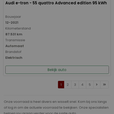
Audi e-tron - 55 quattro Advanced edition 95 kWh
Bouwjaar
12-2021
Kilometerstand
87.531 km
Transmissie
Automaat
Brandstof
Elektrisch
Bekijk auto
1
2
3
4
5
Onze voorraad is heel divers en wisselt snel. Kom bij ons langs
of log in om de actuele voorraad te bekijken. Onze specialisten
helpen jou graag verder voor de juiste auto.