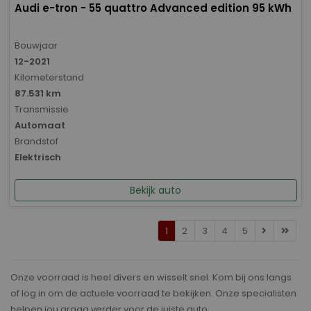
Audi e-tron - 55 quattro Advanced edition 95 kWh
Bouwjaar
12-2021
Kilometerstand
87.531 km
Transmissie
Automaat
Brandstof
Elektrisch
Bekijk auto
1
2
3
4
5
Onze voorraad is heel divers en wisselt snel. Kom bij ons langs
of log in om de actuele voorraad te bekijken. Onze specialisten
helpen jou graag verder voor de juiste auto.