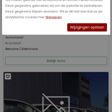
Deze gegevens gebruiken wij om de website te verbeteren.
Bouwjaar
Deze gegevens blijven anoniem. Wil je dit niet dan kan je de
01-2026
analytische cookies hier
Weigeren
Kilometerstand
8.070 km
Wijzigingen opslaan
Transmissie
Automaat
Brandstof
Benzine / Elektrisch
Bekijk auto